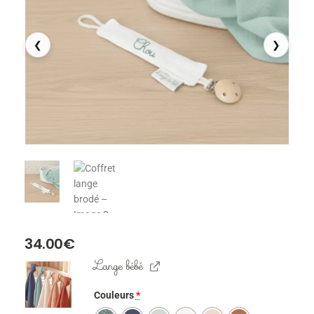
❮
❯
34.00
€
Lange bébé
Couleurs
*