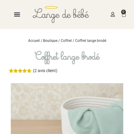
0
Accueil
/
Boutique
/
Coffret
/ Coffret lange brodé
Coffret lange brodé
(
2
avis client)
Noté
2
5.00
sur 5
basé sur
notations
client